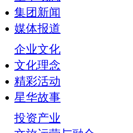
集团新闻
媒体报道
企业文化
文化理念
精彩活动
星华故事
投资产业