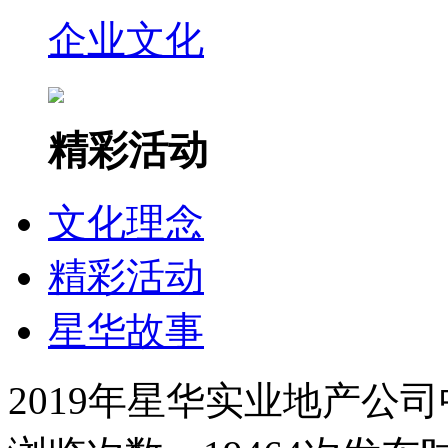
企业文化
精彩活动
文化理念
精彩活动
星华故事
2019年星华实业地产公