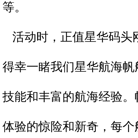
等。
活动时，正值星华码头
得幸一睹我们星华航海帆
技能和丰富的航海经验。
体验的惊险和新奇，每个