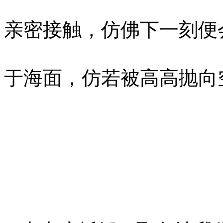
亲密接触，仿佛下一刻便
于海面，仿若被高高抛向