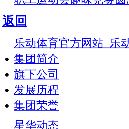
返回
乐动体育官方网站_乐动
集团简介
旗下公司
发展历程
集团荣誉
星华动态